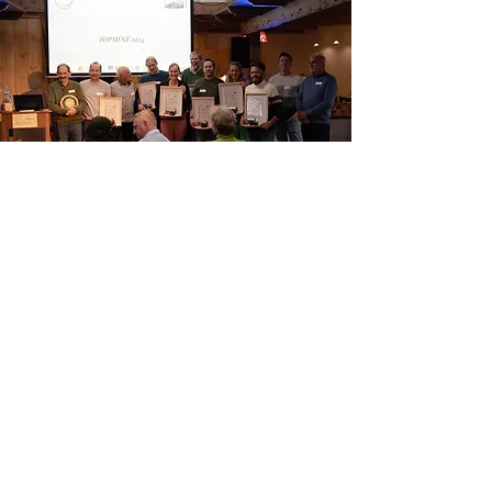
172 representatieve mestmonsters
TOPMEST 2024
Grootschaalig onderzoek over de kwaliteit van drijfmest
in Nederland en Vlaanderen.
lees meer >>