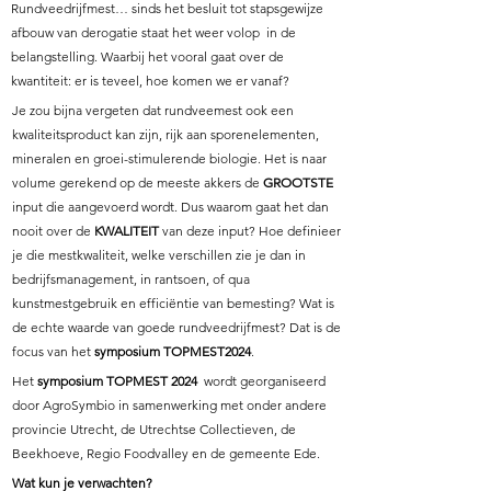
Rundveedrijfmest… sinds het besluit tot stapsgewijze
afbouw van derogatie staat het weer volop in de
belangstelling.
Waarbij het vooral gaat over de
kwantiteit: er is teveel, hoe komen we er vanaf?
Je zou bijna vergeten dat rundveemest ook een
kwaliteitsproduct kan zijn, rijk aan sporenelementen,
mineralen en groei-stimulerende biologie. Het is naar
volume gerekend op de meeste akkers de
GROOTSTE
input die aangevoerd wordt.
Dus waarom gaat het dan
nooit over de
KWALITEIT
van deze input? Hoe definieer
je die mestkwaliteit, welke verschillen zie
je dan in
bedrijfsmanagement, in rantsoen, of qua
kunstmestgebruik en efficiëntie van bemesting? Wat is
de echte waarde
van goede rundveedrijfmest? Dat is de
focus van het
symposium TOPMEST2024
.
Het
symposium TOPMEST 2024
wordt georganiseerd
door AgroSymbio in samenwerking met onder andere
provincie Utrecht, de Utrechtse Collectieven, de
Beekhoeve, Regio Foodvalley en de gemeente Ede.
Wat kun je verwachten?