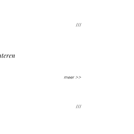
///
nteren
meer >>
///