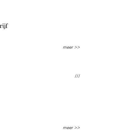
ijf
meer >>
///
meer >>