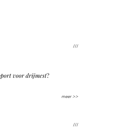
///
port voor drijmest
?
meer >>
///