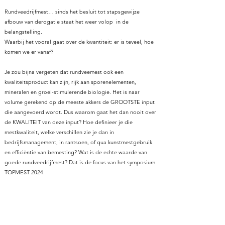
Rundveedrijfmest… sinds het besluit tot stapsgewijze
afbouw van derogatie staat het weer volop in de
belangstelling.
Waarbij het vooral gaat over de kwantiteit: er is teveel, hoe
komen we er vanaf?
Je zou bijna vergeten dat rundveemest ook een
kwaliteitsproduct kan zijn, rijk aan sporenelementen,
mineralen en groei-stimulerende biologie. Het is naar
volume gerekend op de meeste akkers de GROOTSTE input
die aangevoerd wordt. Dus waarom gaat het dan nooit over
de KWALITEIT van deze input? Hoe definieer je die
mestkwaliteit, welke verschillen zie je dan in
bedrijfsmanagement, in rantsoen, of qua kunstmestgebruik
en efficiëntie van bemesting? Wat is de echte waarde van
goede rundveedrijfmest? Dat is de focus van het symposium
TOPMEST 2024. ​