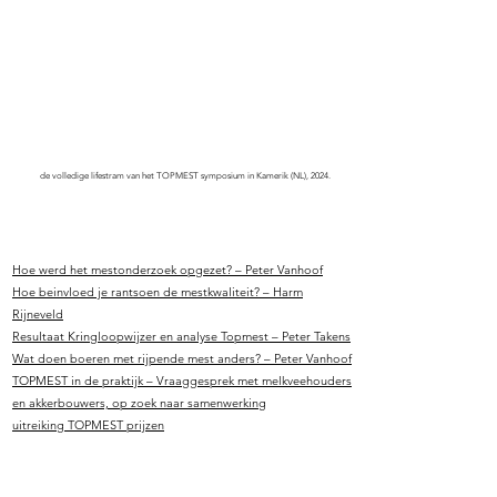
de volledige lifestram van het TOPMEST symposium in Kamerik (NL), 2024.
Hoe werd het mestonderzoek opgezet? – Peter Vanhoof
Hoe beinvloed je rantsoen de mestkwaliteit? – Harm
Rijneveld
Resultaat Kringloopwijzer en analyse Topmest – Peter Takens
Wat doen boeren met rijpende mest anders? – Peter Vanhoof
TOPMEST in de praktijk – Vraaggesprek met melkveehouders
en akkerbouwers, op zoek naar samenwerking
uitreiking TOPMEST prijzen