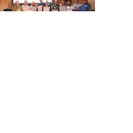
in de pers
Aandacht voor mestkwaliteit en mens in de mestkringloop in
zomer 2024 - Akkerwijzer.nl​​​
Melkveehouders Peter Bauwens en Johan Van Coillie kapen
prijs weg voor beste mest - Vilt.be
Video: ‘Het verlagen van de OEB geeft tot 80 procent
ammoniakreductie’ - Melkvee.nl
Wie heeft de Rolls Royce onder de mest? TOPmest - wij.land