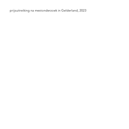
prijsuitreiking na mestonderzoek in Gelderland, 2023
in de pers
‘Beste mest’ beloont met een Groen Gierton - Melkvee.nl
Succesvolle boerenkennisdag bodem en mest - Platform
NIL Gelderland
Studiedag Weidegang en Mestkwaliteit 22 april 2023 -
Facebook - Napagro