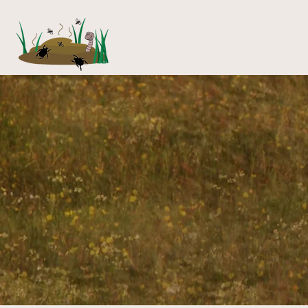
de meest
waa