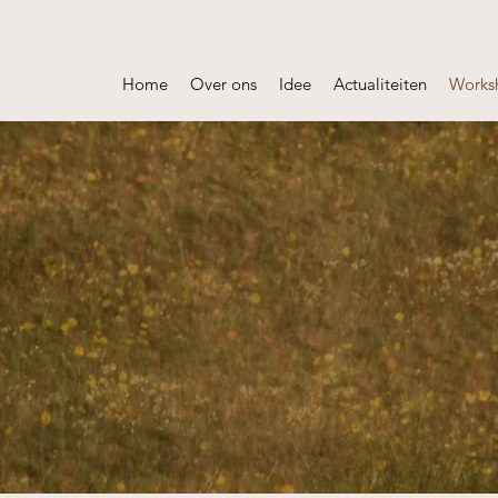
Home
Over ons
Idee
Actualiteiten
Works
rdevolle mest
van Nederland 
↓