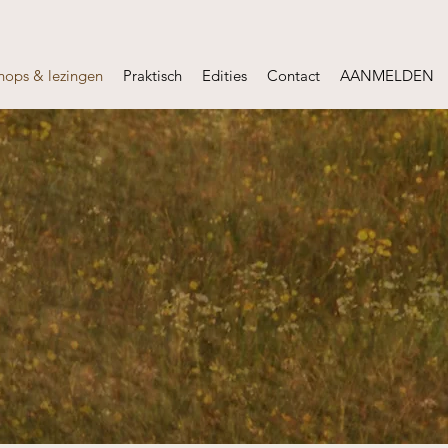
hops & lezingen
Praktisch
Edities
Contact
AANMELDEN
en Vlaanderen
editie: 2025