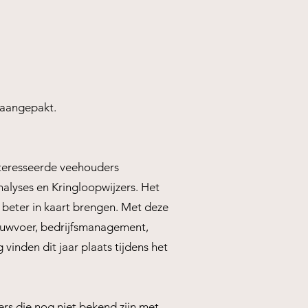
 aangepakt.
nteresseerde veehouders
alyses en Kringloopwijzers. Het
beter in kaart brengen. Met deze
uwvoer, bedrijfsmanagement,
vinden dit jaar plaats tijdens het
rs die nog niet bekend zijn met