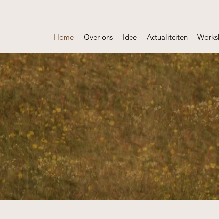
Home
Over ons
Idee
Actualiteiten
Works
olle mest
van Nederland en 