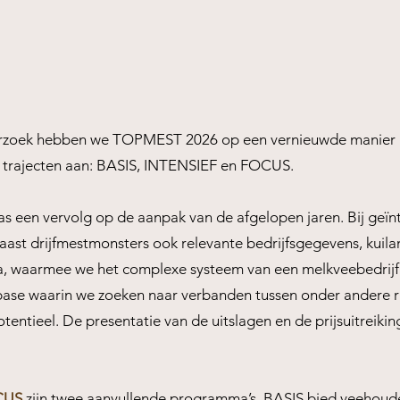
derzoek hebben we TOPMEST 2026 op een vernieuwde manier
de trajecten aan: BASIS, INTENSIEF en FOCUS.
as een vervolg op de aanpak van de afgelopen jaren. Bij geï
st drijfmestmonsters ook relevante bedrijfsgegevens, kuilan
, waarmee we het complexe systeem van een melkveebedrijf 
se waarin we zoeken naar verbanden tussen onder andere r
entieel. De presentatie van de uitslagen en de prijsuitreiking 
CUS
zijn twee aanvullende programma’s. BASIS bied veehoude