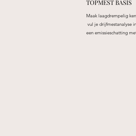
TOPMEST BASIS
Maak laagdrempelig
vul je drijfmestanalyse i
een emissieschatting met