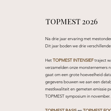
TOPMEST 2026
Na drie jaar ervaring met meston
Dit jaar boden we drie verschillen
Het
TOPMEST INTENSIEF
traject w
verzamelden onze monsternemers naa
gaat om een grote hoeveelheid data
gegevens bouwen we aan een databa
mestkwaliteit en gemeten emissie pot
TOPMEST symposium in november.
TOPMEST BASIS
en
TOPMEST FO