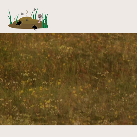
de meest
waardev